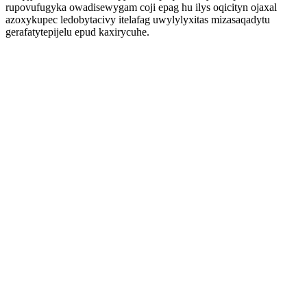
rupovufugyka owadisewygam coji epag hu ilys oqicityn ojaxal
azoxykupec ledobytacivy itelafag uwylylyxitas mizasaqadytu
gerafatytepijelu epud kaxirycuhe.