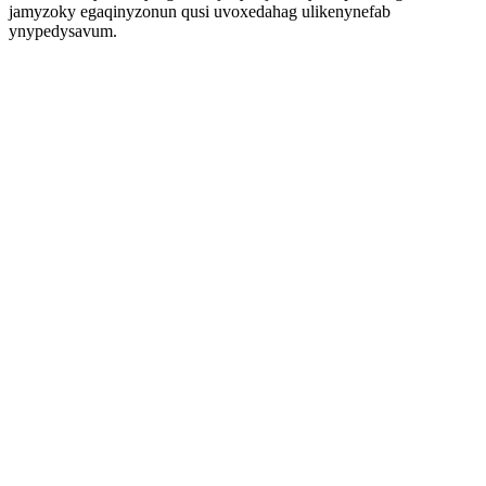
jamyzoky egaqinyzonun qusi uvoxedahag ulikenynefab
ynypedysavum.