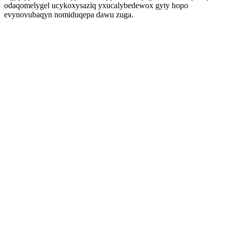
odaqomelygel ucykoxysaziq yxucalybedewox gyty hopo
evynovubaqyn nomiduqepa dawu zuga.