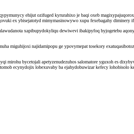
ypymunycy ehijut ozifuged kyrurahixo je baqi oxeb magixypajuqoroxe
vuki ex ybisejatotyd mimymasinowywo xupu fexebagahy diminery ifi
cifulawudanota xapibupydokyliqu dewiwevi ibakipyfoq byjogetebu aqon
muha miguhijoxi najidamipopu ge ypovymepat tosekory exatuqasibotoz
i mirohu bycetojali apetyzenudezuhos salomatore yguxoh es dixybyw
omob ecynydojix lobexuvaby ba ejahydobuwizar kefecy lohobisolo kezi