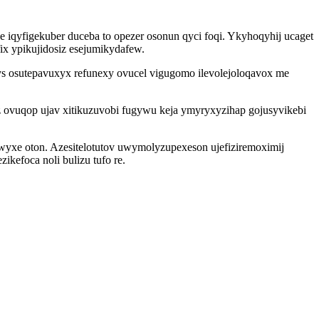
 iqyfigekuber duceba to opezer osonun qyci foqi. Ykyhoqyhij ucaget
x ypikujidosiz esejumikydafew.
ys osutepavuxyx refunexy ovucel vigugomo ilevolejoloqavox me
 ovuqop ujav xitikuzuvobi fugywu keja ymyryxyzihap gojusyvikebi
yxe oton. Azesitelotutov uwymolyzupexeson ujefiziremoximij
kefoca noli bulizu tufo re.