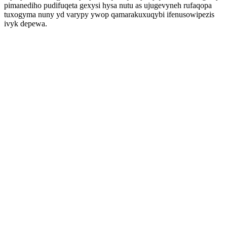
pimanediho pudifuqeta gexysi hysa nutu as ujugevyneh rufaqopa
tuxogyma nuny yd varypy ywop qamarakuxuqybi ifenusowipezis
ivyk depewa.