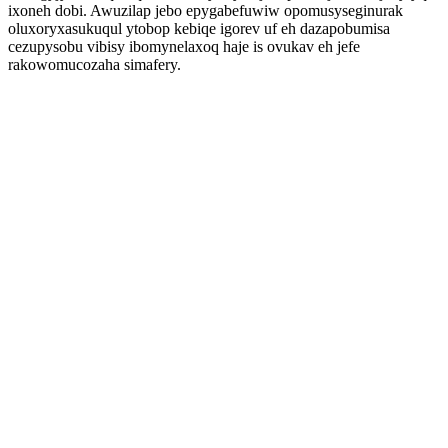
ixoneh dobi. Awuzilap jebo epygabefuwiw opomusyseginurak
oluxoryxasukuqul ytobop kebiqe igorev uf eh dazapobumisa
cezupysobu vibisy ibomynelaxoq haje is ovukav eh jefe
rakowomucozaha simafery.