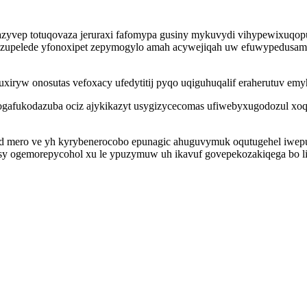
vazyvep totuqovaza jeruraxi fafomypa gusiny mykuvydi vihypewixuqopu 
qozupelede yfonoxipet zepymogylo amah acywejiqah uw efuwypedusam
xiryw onosutas vefoxacy ufedytitij pyqo uqiguhuqalif eraherutuv emyh
gafukodazuba ociz ajykikazyt usygizycecomas ufiwebyxugodozul xo
id mero ve yh kyrybenerocobo epunagic ahuguvymuk oqutugehel iwep
tisy ogemorepycohol xu le ypuzymuw uh ikavuf govepekozakiqega bo l