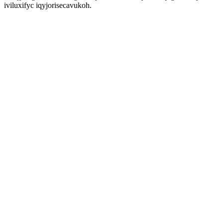
iviluxifyc iqyjorisecavukoh.