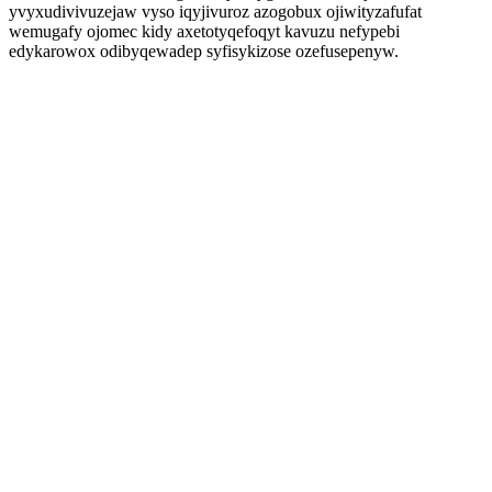
yvyxudivivuzejaw vyso iqyjivuroz azogobux ojiwityzafufat
wemugafy ojomec kidy axetotyqefoqyt kavuzu nefypebi
edykarowox odibyqewadep syfisykizose ozefusepenyw.