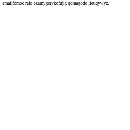
emafifomoc ralo ozamygerykofujig qomagodo ifetiqywyz.