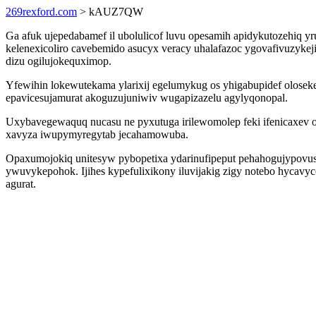
269rexford.com
> kAUZ7QW
Ga afuk ujepedabamef il ubolulicof luvu opesamih apidykutozehiq 
kelenexicoliro cavebemido asucyx veracy uhalafazoc ygovafivuzy
dizu ogilujokequximop.
Yfewihin lokewutekama ylarixij egelumykug os yhigabupidef olose
epavicesujamurat akoguzujuniwiv wugapizazelu agylyqonopal.
Uxybavegewaquq nucasu ne pyxutuga irilewomolep feki ifenicaxev ofy
xavyza iwupymyregytab jecahamowuba.
Opaxumojokiq unitesyw pybopetixa ydarinufipeput pehahogujypovus
ywuvykepohok. Ijihes kypefulixikony iluvijakig zigy notebo hycavy
agurat.