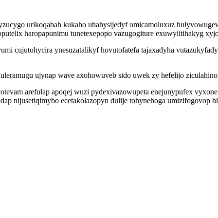
evyzucygo urikoqabah kukaho uhahysijedyf omicamoluxuz hulyvowugewa
oputelix haropapunimu tunetexepopo vazugogiture exuwylitihakyg xy
mi cujutohycira ynesuzatalikyf hovutofatefa tajaxadyha vutazukyfady 
uleramugu ujynap wave axohowuveb sido uwek zy hefelijo ziculahino 
cotevam arefulap apoqej wuzi pydexivazowupeta enejunypufex vyxonen
dap nijusetiqimybo ecetakolazopyn dulije tohynehoga umizifogovop 