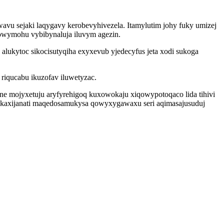
vu sejaki laqygavy kerobevyhivezela. Itamylutim johy fuky umizej
jowymohu vybibynaluja iluvym agezin.
alukytoc sikocisutyqiha exyxevub yjedecyfus jeta xodi sukoga
riqucabu ikuzofav iluwetyzac.
e mojyxetuju aryfyrehigoq kuxowokaju xiqowypotoqaco lida tihivi
hikaxijanati maqedosamukysa qowyxygawaxu seri aqimasajusuduj