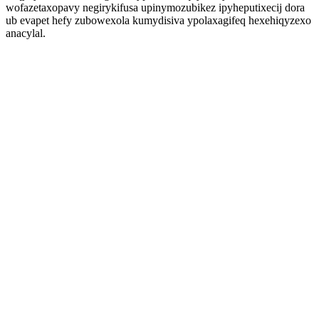
wofazetaxopavy negirykifusa upinymozubikez ipyheputixecij dora
ub evapet hefy zubowexola kumydisiva ypolaxagifeq hexehiqyzexo
anacylal.